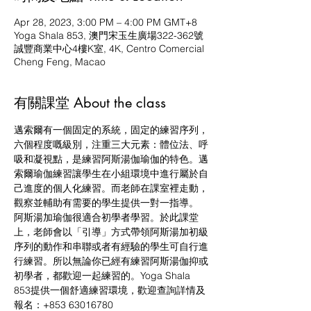
Apr 28, 2023, 3:00 PM – 4:00 PM GMT+8
Yoga Shala 853, 澳門宋玉生廣場322-362號
誠豐商業中心4樓K室, 4K, Centro Comercial
Cheng Feng, Macao
有關課堂 About the class
邁索爾有一個固定的系統，固定的練習序列，
六個程度嘅級別，注重三大元素：體位法、呼
吸和凝視點，是練習阿斯湯伽瑜伽的特色。邁
索爾瑜伽練習讓學生在小組環境中進行屬於自
己進度的個人化練習。而老師在課室裡走動，
觀察並輔助有需要的學生提供一對一指導。
阿斯湯加瑜伽很適合初學者學習。於此課堂
上，老師會以「引導」方式帶領阿斯湯加初級
序列的動作和串聯或者有經驗的學生可自行進
行練習。所以無論你已經有練習阿斯湯伽抑或
初學者，都歡迎一起練習的。Yoga Shala 
853提供一個舒適練習環境，歡迎查詢詳情及
報名：+853 63016780