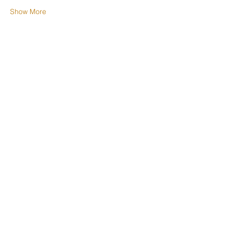
Show More
分享此課堂 Share this class
Subscribe Form
Submit