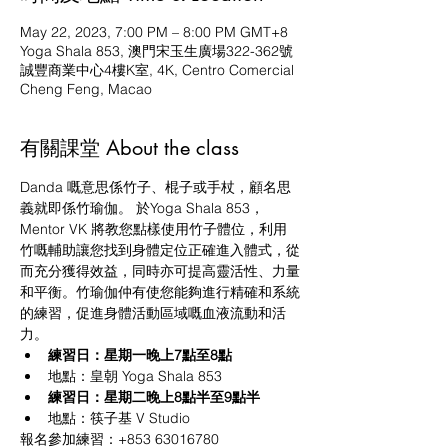
May 22, 2023, 7:00 PM – 8:00 PM GMT+8
Yoga Shala 853, 澳門宋玉生廣場322-362號
誠豐商業中心4樓K室, 4K, Centro Comercial
Cheng Feng, Macao
有關課堂 About the class
Danda 嘅意思係竹子、棍子或手杖，顧名思
義就即係竹瑜伽。 於Yoga Shala 853，
Mentor VK 將教您點樣使用竹子體位，利用
竹嘅輔助讓您找到身體定位正確進入體式，從
而充分獲得效益，同時亦可提高靈活性、力量
和平衡。竹瑜伽仲有使您能夠進行精確和系統
的練習，促進身體活動區域嘅血液流動和活
力。
練習日：星期一晚上7點至8點
地點：皇朝 Yoga Shala 853
練習日：星期二晚上8點半至9點半
地點：筷子基 V Studio
報名參加練習：+853 63016780