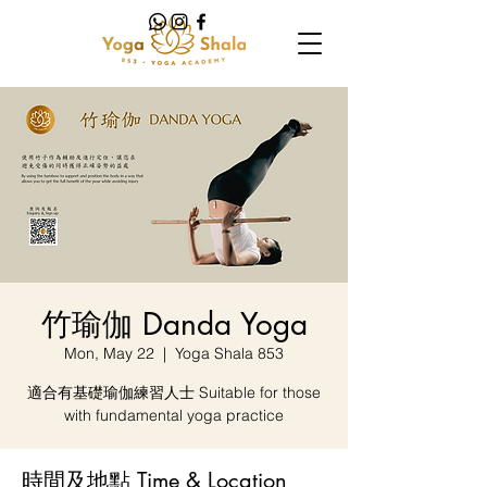
竹瑜伽 Danda Yoga
Mon, May 22
  |  
Yoga Shala 853
適合有基礎瑜伽練習人士 Suitable for those
with fundamental yoga practice
時間及地點 Time & Location