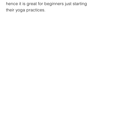
hence it is great for beginners just starting 
their yoga practices.
分享此活動
訂閱表格
提交