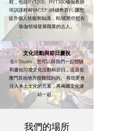
程，包括RYT200、RYT300瑜伽教師
培訓課程和YACEP (持續教育)，讓您
提升個人技能和知識，和/或那些想在
瑜伽領域發展職業的志人。
文化活動與節日慶祝
在V Studio，您可以與我們一起體驗
和慶祝印度文化活動和節日，這是在
澳門其他地方很難找到的。 有些更會
注入本土文化的元素，將兩國文化連
結一起。
​我們的場所