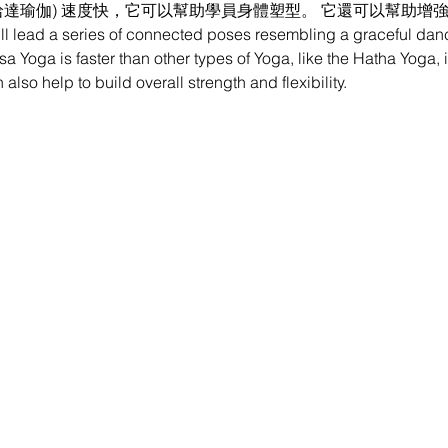
哈達瑜伽) 速度快，它可以幫助學員身體塑型。 它還可以幫助增
ill lead a series of connected poses resembling a graceful dan
a Yoga is faster than other types of Yoga, like the Hatha Yoga, i
also help to build overall strength and flexibility.