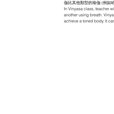
伽比其他類型的瑜伽 (例如
In Vinyasa class, teacher w
another using breath. Vinyas
achieve a toned body. It can 