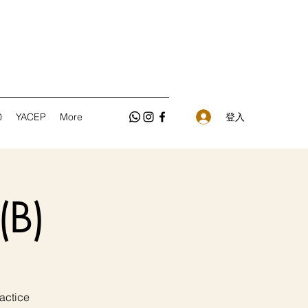
登入
0
YACEP
More
(B)
ctice