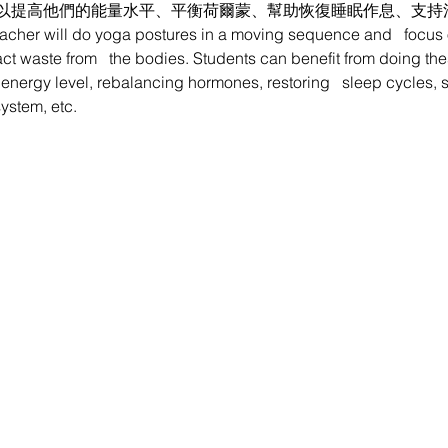
以提高他們的能量水平、平衡荷爾蒙、幫助恢復睡眠作息、支持
teacher will do yoga postures in a moving sequence and   focus 
act waste from   the bodies. Students can benefit from doing the
r energy level, rebalancing hormones, restoring   sleep cycles,
ystem, etc.