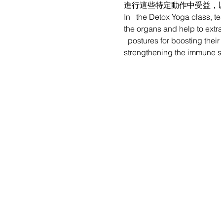
進行這些特定動作中受益，
In   the Detox Yoga class, 
the organs and help to extr
  postures for boosting thei
strengthening the immune s