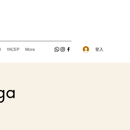
登入
0
YACEP
More
ga