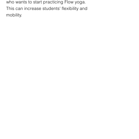
who wants to start practicing Flow yoga. 
This can increase students' flexibility and 
mobility.
分享此活動
訂閱表格
提交