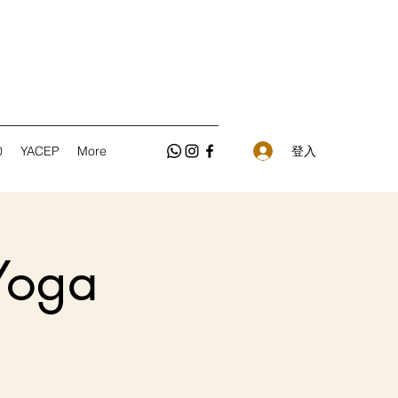
登入
0
YACEP
More
Yoga