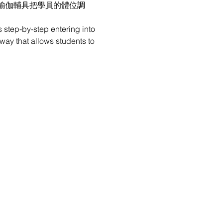
瑜伽輔具把學員的體位調
 step-by-step entering into 
way that allows students to 