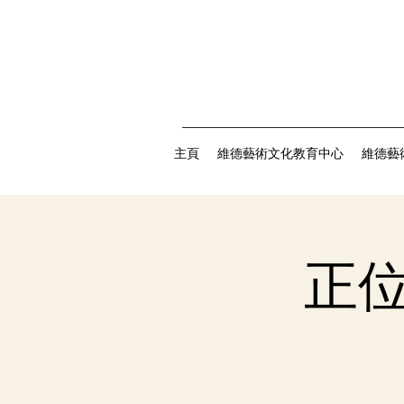
主頁
維德藝術文化教育中心
維德藝
正位瑜