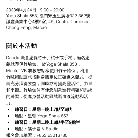
2023年4月24日 19:00 – 20:00
Yoga Shala 853, 澳門宋玉生廣場322-362號
誠豐商業中心4樓K室, 4K, Centro Comercial
Cheng Feng, Macao
關於本活動
Danda 嘅意思係竹子、棍子或手杖，顧名思
義就即係竹瑜伽。 於Yoga Shala 853，
Mentor VK 將教您點樣使用竹子體位，利用
竹嘅輔助讓您找到身體定位正確進入體式，從
而充分獲得效益，同時亦可提高靈活性、力量
和平衡。竹瑜伽仲有使您能夠進行精確和系統
的練習，促進身體活動區域嘅血液流動和活
力。
練習日：星期一晚上7點至8點
地點：皇朝 Yoga Shala 853
練習日：星期二晚上8點半至9點半
地點：筷子基 V Studio
報名參加練習：+853 63016780